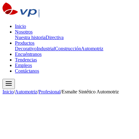
Inicio
Nosotros
Nuestra historia
Directiva
Productos
Decorativo
Industrial
Construcción
Automotriz
Encuéntranos
Tendencias
Empleos
Contáctanos
Inicio
/
Automotriz
/
Profesional
/
Esmalte Sintético Automotriz