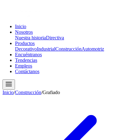
Inicio
Nosotros
Nuestra historia
Directiva
Productos
Decorativo
Industrial
Construcción
Automotriz
Encuéntranos
Tendencias
Empleos
Contáctanos
Inicio
/
Construcción
/
Grafiado