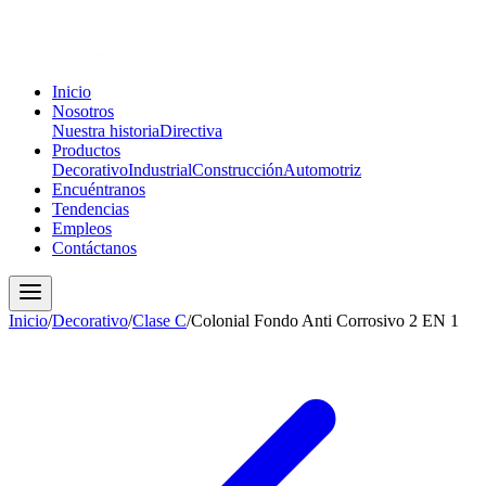
Inicio
Nosotros
Nuestra historia
Directiva
Productos
Decorativo
Industrial
Construcción
Automotriz
Encuéntranos
Tendencias
Empleos
Contáctanos
Inicio
/
Decorativo
/
Clase C
/
Colonial Fondo Anti Corrosivo 2 EN 1