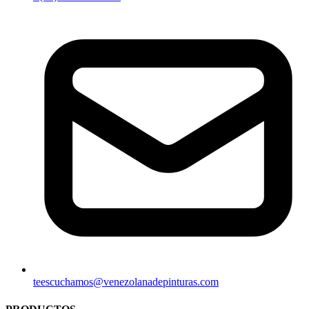
teescuchamos@venezolanadepinturas.com