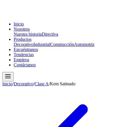
Inicio
Nosotros
Nuestra historia
Directiva
Productos
Decorativo
Industrial
Construcción
Automotriz
Encuéntranos
Tendencias
Empleos
Contáctanos
Inicio
/
Decorativo
/
Clase A
/
Kem Satinado