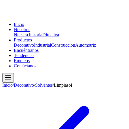
Inicio
Nosotros
Nuestra historia
Directiva
Productos
Decorativo
Industrial
Construcción
Automotriz
Encuéntranos
Tendencias
Empleos
Contáctanos
Inicio
/
Decorativo
/
Solventes
/
Limpiasol